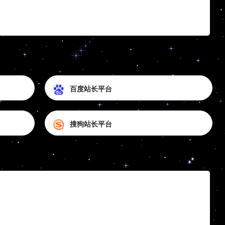
百度站长平台
搜狗站长平台