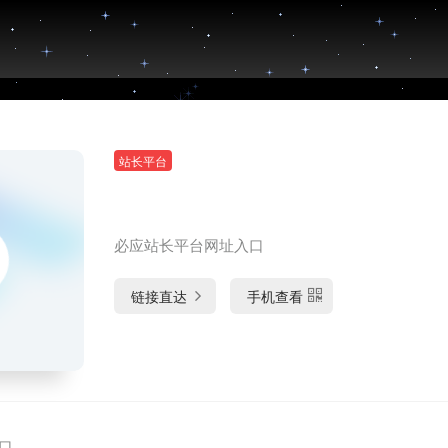
站长平台
必应站长平台
必应站长平台网址入口
链接直达
手机查看
口